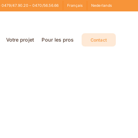
 0479/47.90.20 – 0470/56.56.66
Français
Nederlands
Votre projet
Pour les pros
Contact