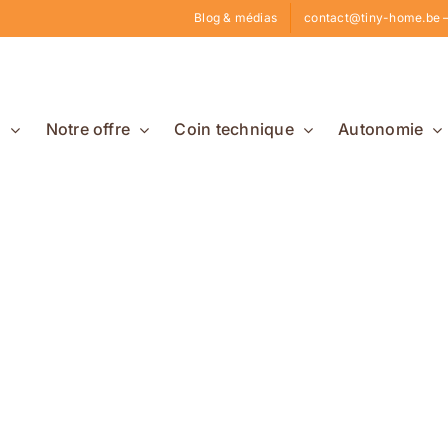
Blog & médias
contact@tiny-home.be –
s
Notre offre
Coin technique
Autonomie