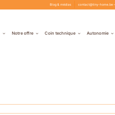
Blog & médias
contact@tiny-home.be –
s
Notre offre
Coin technique
Autonomie