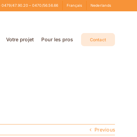
 0479/47.90.20 – 0470/56.56.66
Français
Nederlands
Votre projet
Pour les pros
Contact
Previous