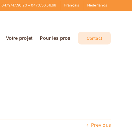
 0479/47.90.20 – 0470/56.56.66
Français
Nederlands
Votre projet
Pour les pros
Contact
Previous