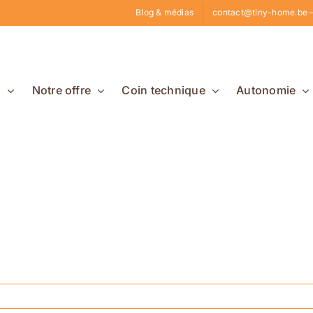
Blog & médias
contact@tiny-home.be –
s
Notre offre
Coin technique
Autonomie