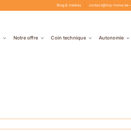
Blog & médias
contact@tiny-home.be –
s
Notre offre
Coin technique
Autonomie