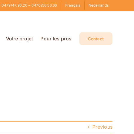
 0479/47.90.20 – 0470/56.56.66
Français
Nederlands
Votre projet
Pour les pros
Contact
Previous