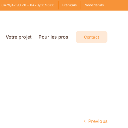
 0479/47.90.20 – 0470/56.56.66
Français
Nederlands
Votre projet
Pour les pros
Contact
Previous