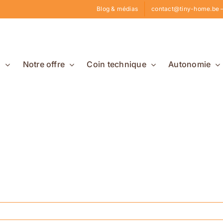
Blog & médias
contact@tiny-home.be –
s
Notre offre
Coin technique
Autonomie