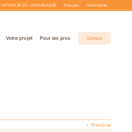
 0479/47.90.20 – 0470/56.56.66
Français
Nederlands
Votre projet
Pour les pros
Contact
Previous