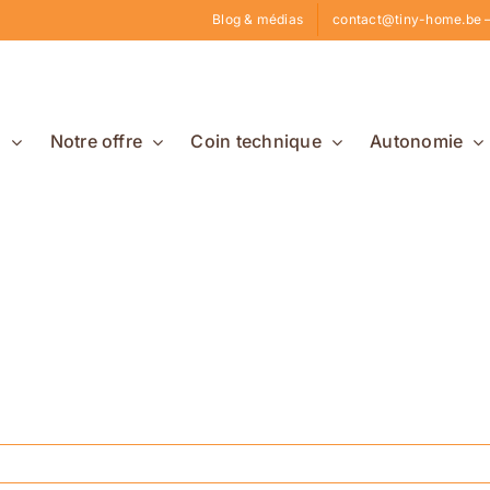
Blog & médias
contact@tiny-home.be –
s
Notre offre
Coin technique
Autonomie