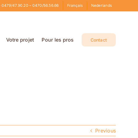
 0479/47.90.20 – 0470/56.56.66
Français
Nederlands
Votre projet
Pour les pros
Contact
Previous