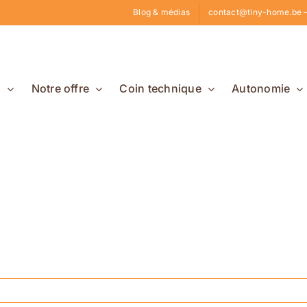
Blog & médias
contact@tiny-home.be –
s
Notre offre
Coin technique
Autonomie