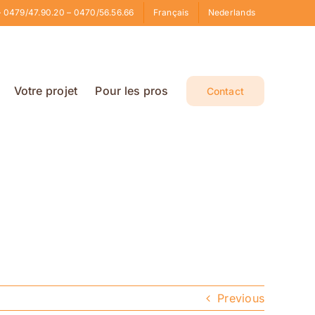
 0479/47.90.20 – 0470/56.56.66
Français
Nederlands
Votre projet
Pour les pros
Contact
Previous