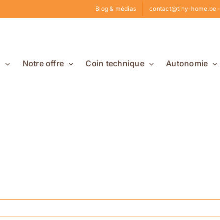
Blog & médias
contact@tiny-home.be –
s
Notre offre
Coin technique
Autonomie