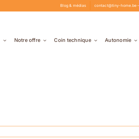
Blog & médias
contact@tiny-home.be –
s
Notre offre
Coin technique
Autonomie