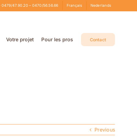
 0479/47.90.20 – 0470/56.56.66
Français
Nederlands
Votre projet
Pour les pros
Contact
Previous