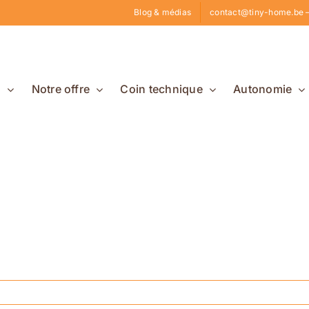
Blog & médias
contact@tiny-home.be –
s
Notre offre
Coin technique
Autonomie