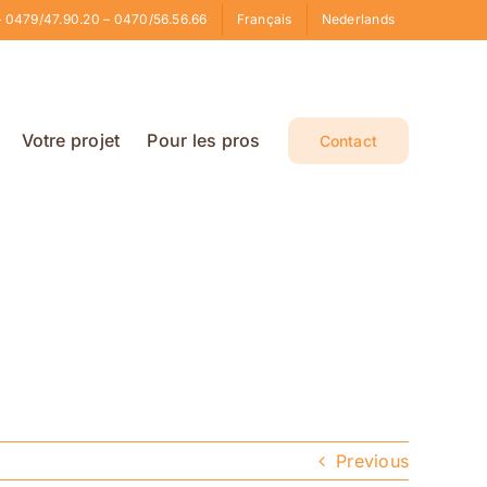
 0479/47.90.20 – 0470/56.56.66
Français
Nederlands
Votre projet
Pour les pros
Contact
Previous