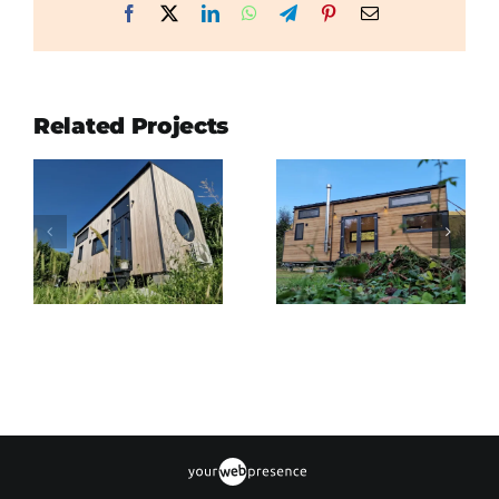
Facebook
X
LinkedIn
WhatsApp
Telegram
Pinterest
Email
Related Projects