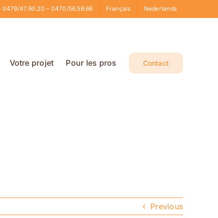
 0479/47.90.20 – 0470/56.56.66
Français
Nederlands
Votre projet
Pour les pros
Contact
Previous