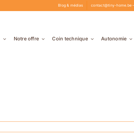
Blog & médias
contact@tiny-home.be –
s
Notre offre
Coin technique
Autonomie