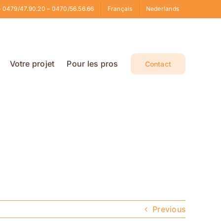
 0479/47.90.20 – 0470/56.56.66
Français
Nederlands
Votre projet
Pour les pros
Contact
Previous