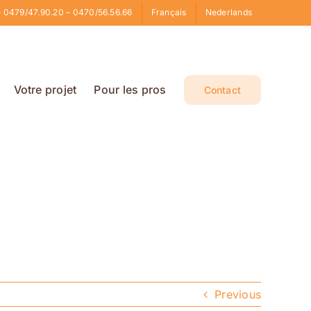
 0479/47.90.20 – 0470/56.56.66
Français
Nederlands
Votre projet
Pour les pros
Contact
Previous