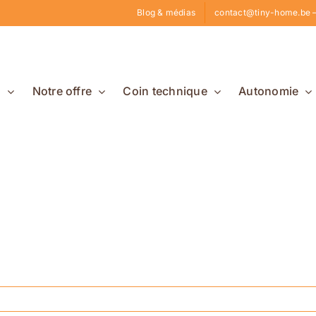
Blog & médias
contact@tiny-home.be –
s
Notre offre
Coin technique
Autonomie