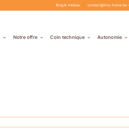
Blog & médias
contact@tiny-home.be –
s
Notre offre
Coin technique
Autonomie