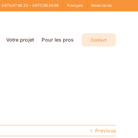
 0479/47.90.20 – 0470/56.56.66
Français
Nederlands
Votre projet
Pour les pros
Contact
Previous