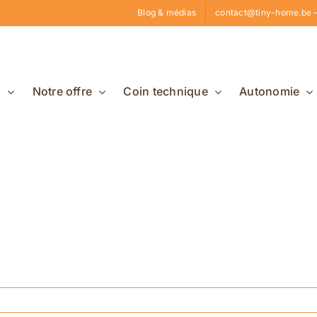
Blog & médias
contact@tiny-home.be –
s
Notre offre
Coin technique
Autonomie