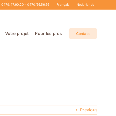
 0479/47.90.20 – 0470/56.56.66
Français
Nederlands
Votre projet
Pour les pros
Contact
Previous