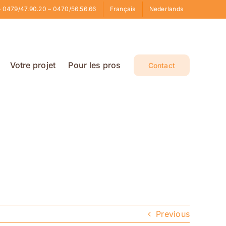
 0479/47.90.20 – 0470/56.56.66
Français
Nederlands
Votre projet
Pour les pros
Contact
Previous