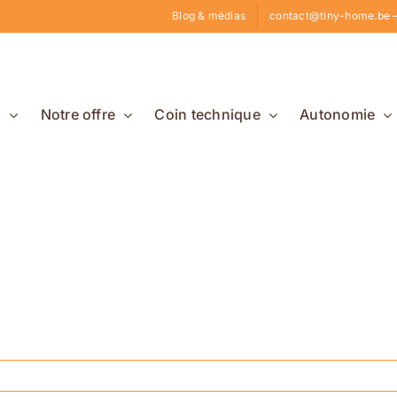
Blog & médias
contact@tiny-home.be –
s
Notre offre
Coin technique
Autonomie