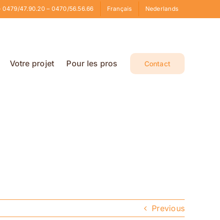
 0479/47.90.20 – 0470/56.56.66
Français
Nederlands
Votre projet
Pour les pros
Contact
Previous