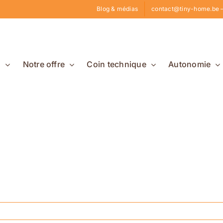
Blog & médias
contact@tiny-home.be –
s
Notre offre
Coin technique
Autonomie