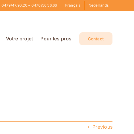
 0479/47.90.20 – 0470/56.56.66
Français
Nederlands
Votre projet
Pour les pros
Contact
Previous