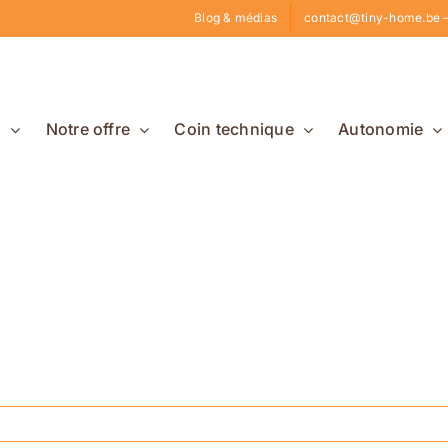
Blog & médias
contact@tiny-home.be –
s
Notre offre
Coin technique
Autonomie