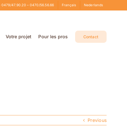
 0479/47.90.20 – 0470/56.56.66
Français
Nederlands
Votre projet
Pour les pros
Contact
Previous