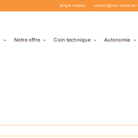
Blog & médias
contact@tiny-home.be –
s
Notre offre
Coin technique
Autonomie