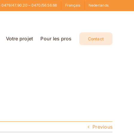
 0479/47.90.20 – 0470/56.56.66
Français
Nederlands
Votre projet
Pour les pros
Contact
Previous