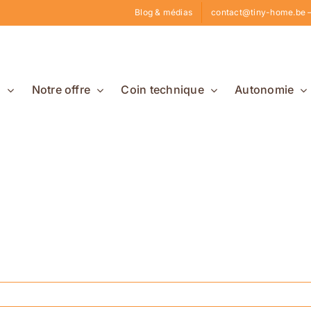
Blog & médias
contact@tiny-home.be –
s
Notre offre
Coin technique
Autonomie