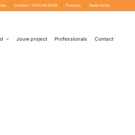
edia
Contact : 0470/56.56.66
Français
Nederlands
id
Jouw project
Professionals
Contact