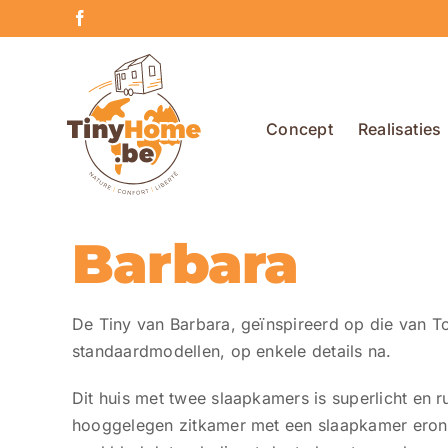
Skip
Facebook
to
content
Concept
Realisaties
Barbara
De Tiny van Barbara, geïnspireerd op die van T
standaardmodellen, op enkele details na.
Dit huis met twee slaapkamers is superlicht en ru
hooggelegen zitkamer met een slaapkamer erond