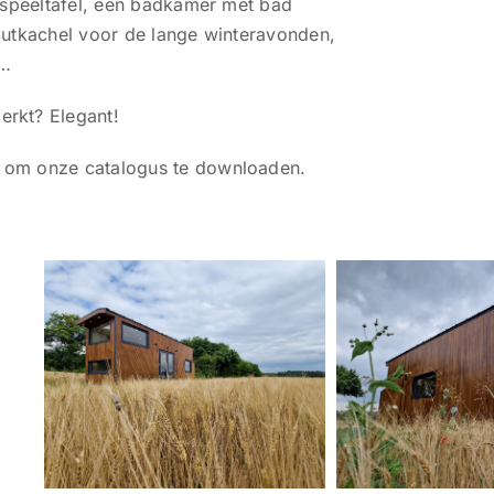
n speeltafel, een badkamer met bad
outkachel voor de lange winteravonden,
 …
rkt? Elegant!
 om onze catalogus te downloaden.