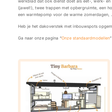
werkblad dat ook dienst doet als eet-, werk- e
(jawel!), twee trappen met opbergruimte, een h
een warmtepomp voor de warme zomerdagen,
Heb je het dakoverstek met inbouwspots opgeme
Ga naar onze pagina “
Onze standaardmodellen
”